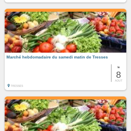
Marché hebdomadaire du samedi matin de Tresses
le
8
AOUT
TRESSES