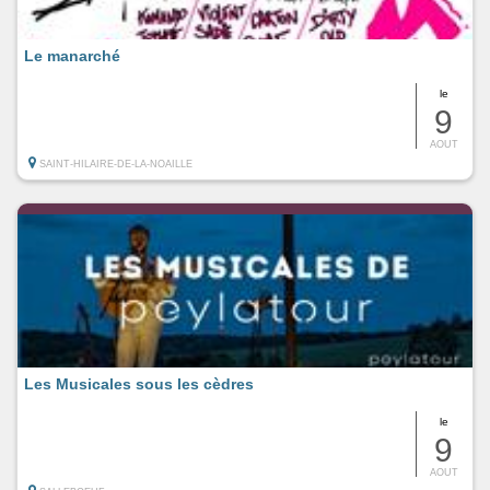
Le manarché
le
9
AOUT
SAINT-HILAIRE-DE-LA-NOAILLE
Les Musicales sous les cèdres
le
9
AOUT