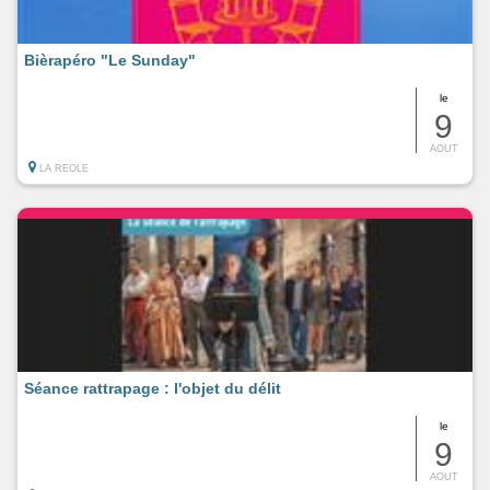
Bièrapéro "Le Sunday"
le
9
AOUT
LA REOLE
Séance rattrapage : l'objet du délit
le
9
AOUT