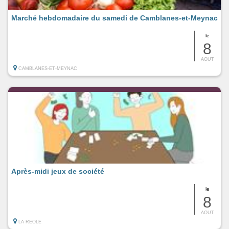
Marché hebdomadaire du samedi de Camblanes-et-Meynac
le
8
AOUT
CAMBLANES-ET-MEYNAC
Après-midi jeux de société
le
8
AOUT
LA REOLE