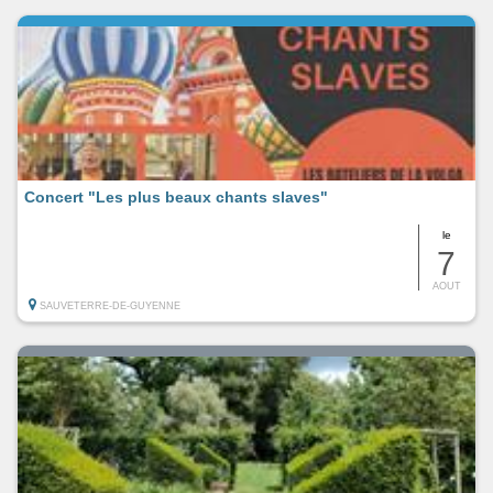
Concert "Les plus beaux chants slaves"
le
7
AOUT
SAUVETERRE-DE-GUYENNE