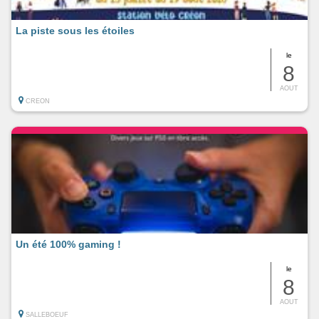
La piste sous les étoiles
le
8
AOUT
CREON
Un été 100% gaming !
le
8
AOUT
SALLEBOEUF