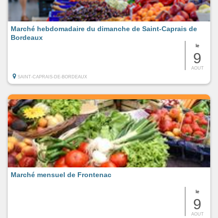
Marché hebdomadaire du dimanche de Saint-Caprais de
Bordeaux
le
9
AOUT
SAINT-CAPRAIS-DE-BORDEAUX
Marché mensuel de Frontenac
le
9
AOUT