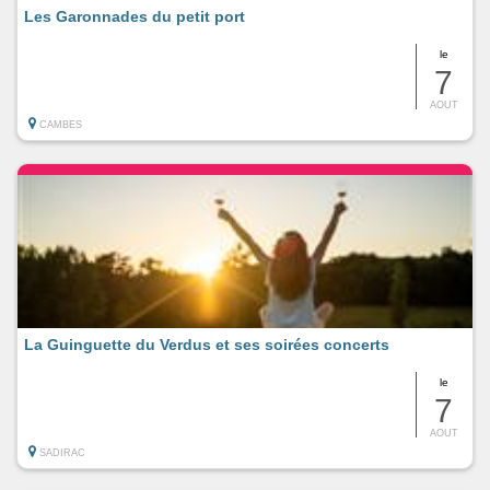
Les Garonnades du petit port
le
7
AOUT
CAMBES
La Guinguette du Verdus et ses soirées concerts
le
7
AOUT
SADIRAC