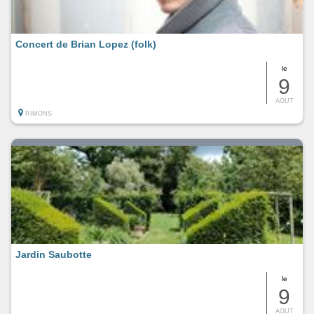
Concert de Brian Lopez (folk)
le
9
AOUT
RIMONS
Jardin Saubotte
le
9
AOUT