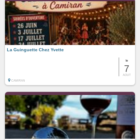
La Guinguette Chez Yvette
le
7
AOUT
CAMIRAN