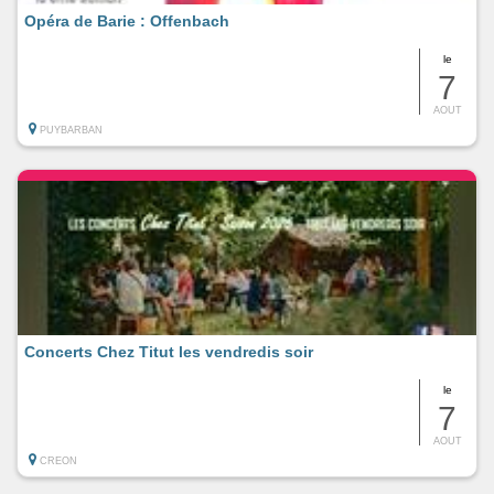
Opéra de Barie : Offenbach
le
7
AOUT
PUYBARBAN
Concerts Chez Titut les vendredis soir
le
7
AOUT
CREON