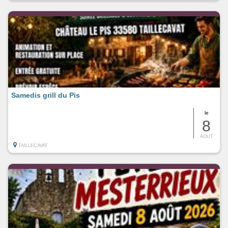
Samedis grill du Pis
le
8
AOUT
TAILLECAVAT