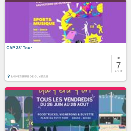
CAP 33' Tour
le
7
AOUT
SAUVETERRE-DE-GUYENNE