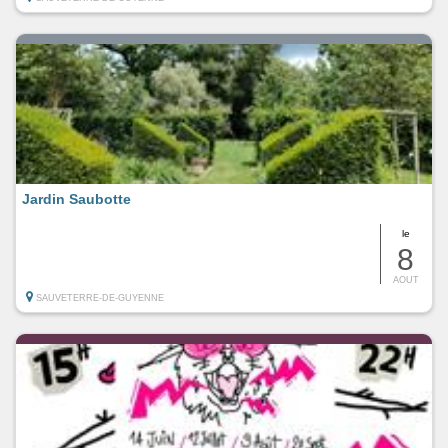
Jardin Saubotte
le
8
AOUT
SAUVETERRE-DE-GUYENNE