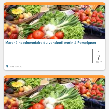
Marché hebdomadaire du vendredi matin à Pompignac
le
7
AOUT
POMPIGNAC