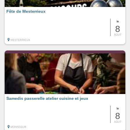
Fête de Mesterrieux
le
8
AOUT
MESTERRIEUX
Samedis passerelle atelier cuisine et jeux
le
8
AOUT
MONSEGUR