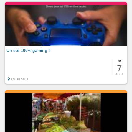
Un été 100% gaming !
le
7
AOUT
SALLEBOEUF