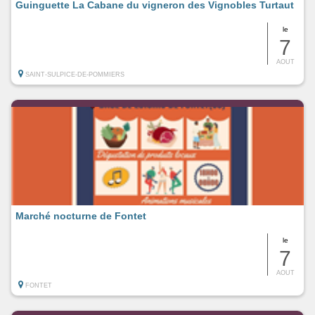
Guinguette La Cabane du vigneron des Vignobles Turtaut
le
7
AOUT
SAINT-SULPICE-DE-POMMIERS
Marché nocturne de Fontet
le
7
AOUT
FONTET