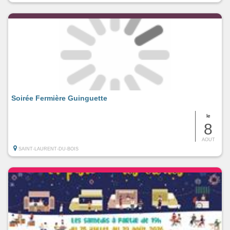
Soirée Fermière Guinguette
le
8
AOUT
SAINT-LAURENT-DU-BOIS