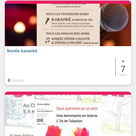
Soirée karaoké
le
7
AOUT
LA REOLE