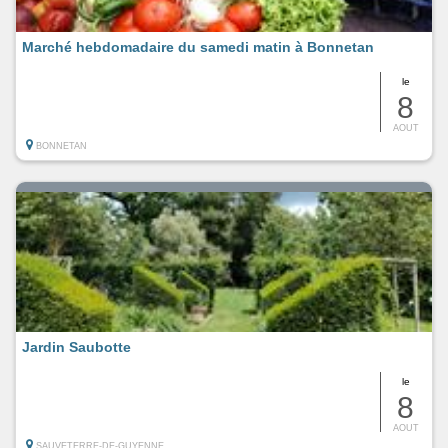
Marché hebdomadaire du samedi matin à Bonnetan
le
8
AOUT
BONNETAN
Jardin Saubotte
le
8
AOUT
SAUVETERRE-DE-GUYENNE