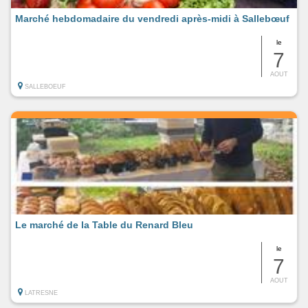
Marché hebdomadaire du vendredi après-midi à Sallebœuf
le
7
AOUT
SALLEBOEUF
Le marché de la Table du Renard Bleu
le
7
AOUT
LATRESNE