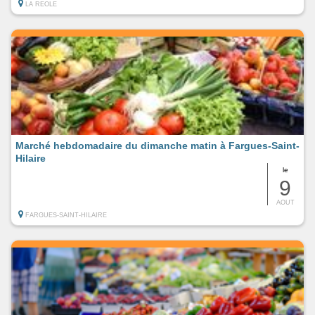
LA REOLE
Marché hebdomadaire du dimanche matin à Fargues-Saint-
Hilaire
le
9
AOUT
FARGUES-SAINT-HILAIRE